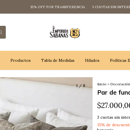
15% OFF POR TRANSFERENCIA
3 CUOTAS SIN INTERÉS
Productos
Tabla de Medidas
Hilados
Políticas
Inicio
>
Decoració
1
/
8
Par de fun
$27.000,0
3
cuotas sin inte
15% de descuent