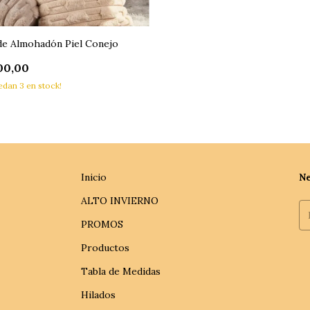
de Almohadón Piel Conejo
00,00
uedan
3
en stock!
Inicio
Ne
ALTO INVIERNO
PROMOS
Productos
Tabla de Medidas
Hilados