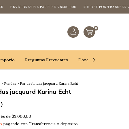
ENVÍO GRATIS A PARTIR DE $400.000
15% OFF POR TRANSFERENCIA
0
 Emporio
Preguntas Frecuentes
Dónde encontrarnos
n
>
Fundas
>
Par de fundas jacquard Karina Echt
das jacquard Karina Echt
0
rés de
$9.000,00
o
pagando con Transferencia o depósito