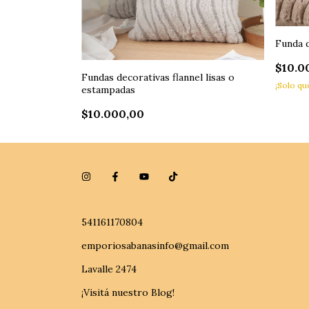
Funda 
$10.0
Fundas decorativas flannel lisas o
¡Solo q
estampadas
$10.000,00
541161170804
emporiosabanasinfo@gmail.com
Lavalle 2474
¡Visitá nuestro Blog!