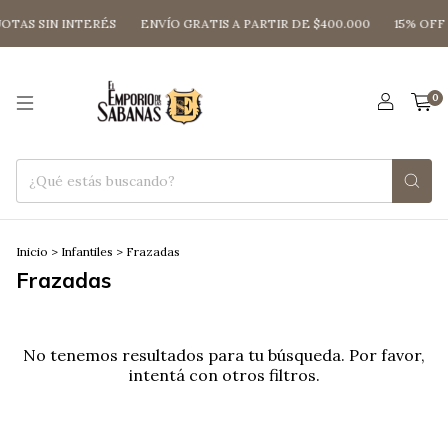
OTAS SIN INTERÉS
ENVÍO GRATIS A PARTIR DE $400.000
15% OFF
0
Inicio
>
Infantiles
>
Frazadas
Frazadas
No tenemos resultados para tu búsqueda. Por favor,
intentá con otros filtros.