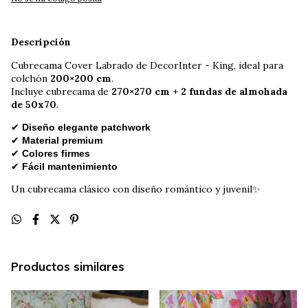
Descripción
Cubrecama Cover Labrado de DecorInter - King, ideal para
colchón
200×200 cm
.
Incluye cubrecama de
270×270 cm
+
2 fundas de almohada
de 50x70
.
✔
Diseño elegante patchwork
✔
Material premium
✔
Colores firmes
✔
Fácil mantenimiento
Un cubrecama clásico con diseño romántico y juvenil✨
Productos similares